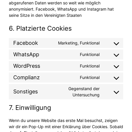
abgerufenen Daten werden so weit wie möglich
anonymisiert. Facebook, WhatsApp und Instagram hat
seine Sitze in den Vereinigten Staaten
6. Platzierte Cookies
Facebook
Marketing, Funktional
Consent
to
WhatsApp
Funktional
Consent
service
to
facebook
WordPress
Funktional
Consent
service
to
whatsapp
Complianz
Funktional
Consent
service
to
wordpress
Gegenstand der
Sonstiges
service
Consent
Untersuchung
complianz
to
7. Einwilligung
service
sonstiges
Wenn du unsere Website das erste Mal besuchst, zeigen
wir dir ein Pop-Up mit einer Erklärung über Cookies. Sobald