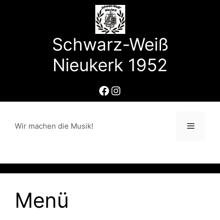
Zum
Inhalt
springen
Schwarz-Weiß
Nieukerk 1952
Facebook
Instagram
Wir machen die Musik!
Menü
Menü